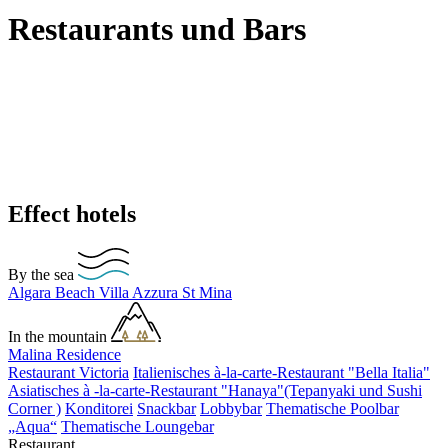
Restaurants und Bars
Effect hotels
By the sea
Algara Beach
Villa Azzura
St Mina
In the mountain
Malina Residence
Restaurant Victoria
Italienisches à-la-carte-Restaurant "Bella Italia"
Asiatisches à -la-carte-Restaurant "Hanaya"(Tepanyaki und Sushi
Corner )
Konditorei
Snackbar
Lobbybar
Thematische Poolbar
„Aqua“
Thematische Loungebar
Restaurant