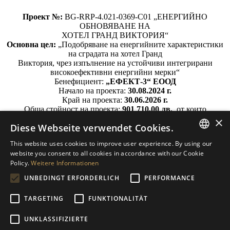
Проект №:
BG-RRP-4.021-0369-C01 „ЕНЕРГИЙНО
ОБНОВЯВАНЕ НА
ХОТЕЛ ГРАНД ВИКТОРИЯ“
Основна цел:
„Подобряване на енергийните характеристики
на сградата на хотел Гранд
Виктория, чрез изпълнение на устойчиви интегрирани
високоефективни енергийни мерки“
Бенефициент:
„ЕФЕКТ-3“ ЕООД
Начало на проекта:
30.08.2024 г.
Край на проекта:
30.06.2026 г.
Обща стойност на проекта:
901 710,00 лв.
, от които
европейско съфинансиране:
×
Diese Webseite verwendet Cookies.
489 395,50 лв.
Настоящият проект се изпълнява с финансовата подкрепа на
This website uses cookies to improve user experience. By using our
Национален план за
ENGLISH
website you consent to all cookies in accordance with our Cookie
възстановяване и устойчивост, по компонент 4
Policy.
Weitere Informationen
„Нисковъглеродна икономика“.
BULGARIAN
UNBEDINGT ERFORDERLICH
PERFORMANCE
GERMAN
TARGETING
FUNKTIONALITÄT
© 2023 Effect 3, Ltd. Alle Rechte vorbehalten. Grafisches Design
und Softwareentwicklung
slr holiday service
UNKLASSIFIZIERTE