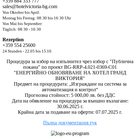
+359 884 333 777
sales@hotelvictoria-bg.com
Von Oktober bis April:
Montag bis Freitag: 08:30 bis 16:30 Uhr
Von Mai bis September:
Täglich: 08:30 - 16:30
Rezeption
+359 554 25600
24 Stunden - 22.05 bis 15.10.
Процедура за избор на изпълнител чрез избор с "Публична
покана" по проект BG-RRP-4.021-0369-C01
"ЕНЕРГИЙНО ОБНОВЯВАНЕ НА ХОТЕЛ ГРАНД
ВИКТОРИЯ"
Предмет на процедурата: „Изграждане на система за
автоматизация и контрол“
Прогнозна стойност: 5 000,00 лв. без ДДС
Дата на обявление на процедура за външно възлагане:
30.06.2025 г.
Крайна дата за подаване на оферти: 07.07.2025 г.
Пълна документация тук