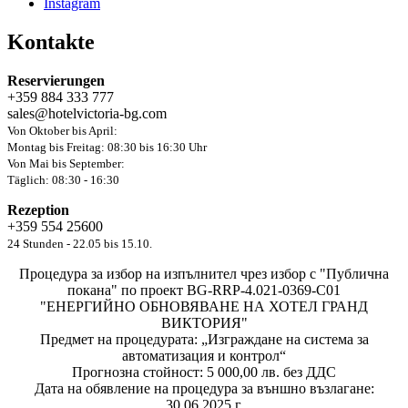
Instagram
Kontakte
Reservierungen
+359 884 333 777
sales@hotelvictoria-bg.com
Von Oktober bis April:
Montag bis Freitag: 08:30 bis 16:30 Uhr
Von Mai bis September:
Täglich: 08:30 - 16:30
Rezeption
+359 554 25600
24 Stunden - 22.05 bis 15.10.
Процедура за избор на изпълнител чрез избор с "Публична
покана" по проект BG-RRP-4.021-0369-C01
"ЕНЕРГИЙНО ОБНОВЯВАНЕ НА ХОТЕЛ ГРАНД
ВИКТОРИЯ"
Предмет на процедурата: „Изграждане на система за
автоматизация и контрол“
Прогнозна стойност: 5 000,00 лв. без ДДС
Дата на обявление на процедура за външно възлагане:
30.06.2025 г.