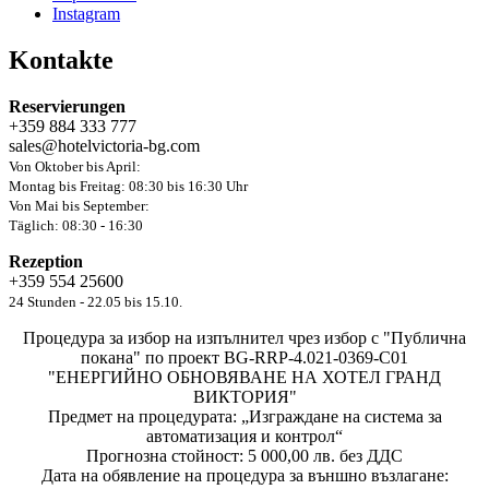
Instagram
Kontakte
Reservierungen
+359 884 333 777
sales@hotelvictoria-bg.com
Von Oktober bis April:
Montag bis Freitag: 08:30 bis 16:30 Uhr
Von Mai bis September:
Täglich: 08:30 - 16:30
Rezeption
+359 554 25600
24 Stunden - 22.05 bis 15.10.
Процедура за избор на изпълнител чрез избор с "Публична
покана" по проект BG-RRP-4.021-0369-C01
"ЕНЕРГИЙНО ОБНОВЯВАНЕ НА ХОТЕЛ ГРАНД
ВИКТОРИЯ"
Предмет на процедурата: „Изграждане на система за
автоматизация и контрол“
Прогнозна стойност: 5 000,00 лв. без ДДС
Дата на обявление на процедура за външно възлагане: