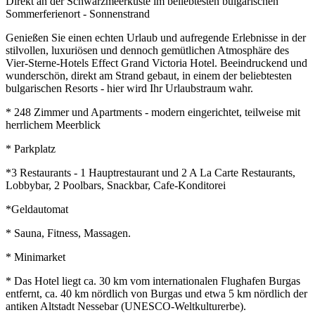
Direkt an der Schwarzmeerküste im beliebtesten bulgarischen
Sommerferienort - Sonnenstrand
Genießen Sie einen echten Urlaub und aufregende Erlebnisse in der
stilvollen, luxuriösen und dennoch gemütlichen Atmosphäre des
Vier-Sterne-Hotels Effect Grand Victoria Hotel. Beeindruckend und
wunderschön, direkt am Strand gebaut, in einem der beliebtesten
bulgarischen Resorts - hier wird Ihr Urlaubstraum wahr.
* 248 Zimmer und Apartments - modern eingerichtet, teilweise mit
herrlichem Meerblick
* Parkplatz
*3 Restaurants - 1 Hauptrestaurant und 2 A La Carte Restaurants,
Lobbybar, 2 Poolbars, Snackbar, Cafe-Konditorei
*Geldautomat
* Sauna, Fitness, Massagen.
* Minimarket
* Das Hotel liegt ca. 30 km vom internationalen Flughafen Burgas
entfernt, ca. 40 km nördlich von Burgas und etwa 5 km nördlich der
antiken Altstadt Nessebar (UNESCO-Weltkulturerbe).