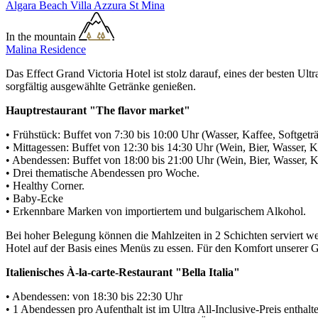
Algara Beach
Villa Azzura
St Mina
In the mountain
Malina Residence
Das Effect Grand Victoria Hotel ist stolz darauf, eines der besten 
sorgfältig ausgewählte Getränke genießen.
Hauptrestaurant "The flavor market"
• Frühstück: Buffet von 7:30 bis 10:00 Uhr (Wasser, Kaffee, Softget
• Mittagessen: Buffet von 12:30 bis 14:30 Uhr (Wein, Bier, Wasser, K
• Abendessen: Buffet von 18:00 bis 21:00 Uhr (Wein, Bier, Wasser, Ka
• Drei thematische Abendessen pro Woche.
• Healthy Corner.
• Baby-Ecke
• Erkennbare Marken von importiertem und bulgarischem Alkohol.
Bei hoher Belegung können die Mahlzeiten in 2 Schichten serviert we
Hotel auf der Basis eines Menüs zu essen. Für den Komfort unserer G
Italienisches À-la-carte-Restaurant "Bella Italia"
• Abendessen: von 18:30 bis 22:30 Uhr
• 1 Abendessen pro Aufenthalt ist im Ultra All-Inclusive-Preis enthal