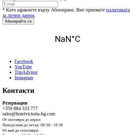
* Като щракнете върху Абониране, Вие приемате
политиката
за лични данни
.
Абонирайте се
Facebook
YouTube
TripAdvisor
Instagram
Контакти
Резервации
+359 884 333 777
sales@hotelvictoria-bg.com
От октомври до април:
Понеделник до петък: 08:30 - 16:30
От май до септември: