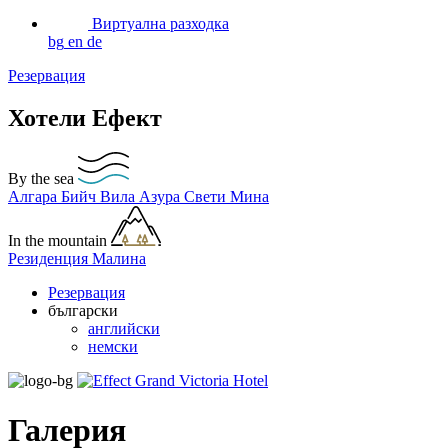
Виртуална разходка
bg
en
de
Резервация
Хотели Ефект
By the sea
Алгара Бийч
Вила Азура
Свети Мина
In the mountain
Резиденция Малина
Резервация
български
английски
немски
Галерия