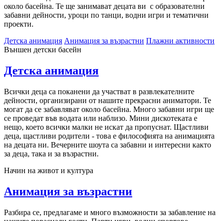
около басейна. Те ще занимават децата ви с образователни
забавни дейности, уроци по танци, водни игри и тематични
проекти.
Детска анимация
Анимация за възрастни
Плажни активности
Външен детски басейн
Детска анимация
Всички деца са поканени да участват в развлекателните
дейности, организирани от нашите прекрасни аниматори. Те
могат да се забавляват около басейна. Много забавни игри ще
се проведат във водата или наблизо. Мини дискотеката е
нещо, което всички малки не искат да пропуснат. Щастливи
деца, щастливи родители - това е философията на анимацията
на децата ни. Вечерните шоута са забавни и интересни както
за деца, така и за възрастни.
Начин на живот и култура
Анимация за възрастни
Разбира се, предлагаме и много възможности за забавление на