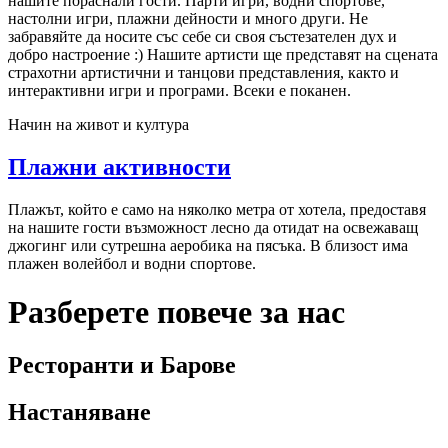
нашите пораснали гости. Парти игри, водни спортове,
настолни игри, плажни дейности и много други. Не
забравяйте да носите със себе си своя състезателен дух и
добро настроение :) Нашите артисти ще представят на сцената
страхотни артистични и танцови представления, както и
интерактивни игри и програми. Всеки е поканен.
Начин на живот и култура
Плажни активности
Плажът, който е само на няколко метра от хотела, предоставя
на нашите гости възможност лесно да отидат на освежаващ
джогинг или сутрешна аеробика на пясъка. В близост има
плажен волейбол и водни спортове.
Разберете повече за нас
Ресторанти и Барове
Настаняване