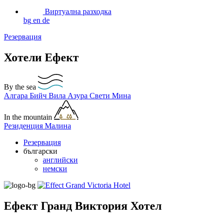
Виртуална разходка
bg
en
de
Резервация
Хотели Ефект
By the sea
Алгара Бийч
Вила Азура
Свети Мина
In the mountain
Резиденция Малина
Резервация
български
английски
немски
Ефект Гранд Виктория Хотел