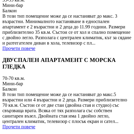
Мини-бар
Балкон
В този тип помещение може да се настаняват до макс. 3
възрастни. Минималното настаняване в едноспален
апартамент е 2 възрастни и 2 деца до 11.99 години. Размери
приблизително 35 кв.м. Състои се от хол и спално помещение
с двойно легло. Разполага с централен климатик, кът за сядане
и разтегателен диван в хола, телевизор с пл...
Прочети повече
ДВУСПАЛЕН АПАРТАМЕНТ С МОРСКА
ГЛЕДКА
70-70
кв.м.
Мини-бар
Балкон
В този тип помещение може да се настаняват до макс.5
възрастни или 4 възрастни и 2 деца. Размери приблизително
70 кв.м. Състои се от две стаи (двойна стая и студио) със
свързваща врата. Всяка от тях разполага със собствен
санитарен възел. Двойната стая има 1 двойно легло,
централен климатик, телевизор с плосък екран и сател...
Прочети повече