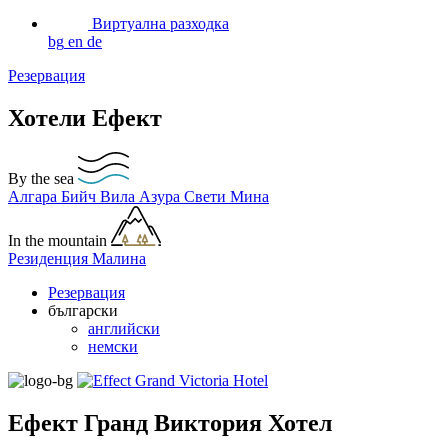
Виртуална разходка
bg
en
de
Резервация
Хотели Ефект
By the sea
Алгара Бийч
Вила Азура
Свети Мина
In the mountain
Резиденция Малина
Резервация
български
английски
немски
Ефект Гранд Виктория Хотел