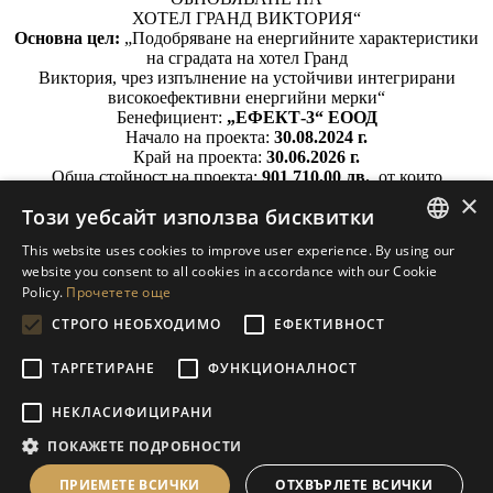
ХОТЕЛ ГРАНД ВИКТОРИЯ“
Основна цел:
„Подобряване на енергийните характеристики
на сградата на хотел Гранд
Виктория, чрез изпълнение на устойчиви интегрирани
високоефективни енергийни мерки“
Бенефициент:
„ЕФЕКТ-3“ ЕООД
Начало на проекта:
30.08.2024 г.
Край на проекта:
30.06.2026 г.
Обща стойност на проекта:
901 710,00 лв.
, от които
европейско съфинансиране:
×
Този уебсайт използва бисквитки
489 395,50 лв.
Настоящият проект се изпълнява с финансовата подкрепа на
This website uses cookies to improve user experience. By using our
Национален план за
ENGLISH
website you consent to all cookies in accordance with our Cookie
възстановяване и устойчивост, по компонент 4
Policy.
Прочетете още
„Нисковъглеродна икономика“.
BULGARIAN
СТРОГО НЕОБХОДИМО
ЕФЕКТИВНОСТ
GERMAN
ТАРГЕТИРАНЕ
ФУНКЦИОНАЛНОСТ
© 2023 Ефект-3 ООД. Всички права запазени. Дизайн и
разработка на сайта:
слр-холидей-сървис
НЕКЛАСИФИЦИРАНИ
ПОКАЖЕТЕ ПОДРОБНОСТИ
ПРИЕМЕТЕ ВСИЧКИ
ОТХВЪРЛЕТЕ ВСИЧКИ