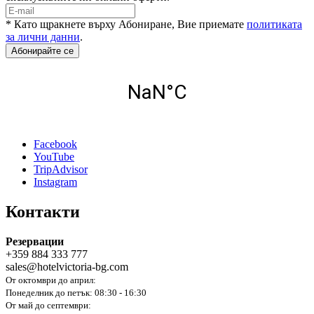
* Като щракнете върху Абониране, Вие приемате
политиката
за лични данни
.
Абонирайте се
Facebook
YouTube
TripAdvisor
Instagram
Контакти
Резервации
+359 884 333 777
sales@hotelvictoria-bg.com
От октомври до април:
Понеделник до петък: 08:30 - 16:30
От май до септември: