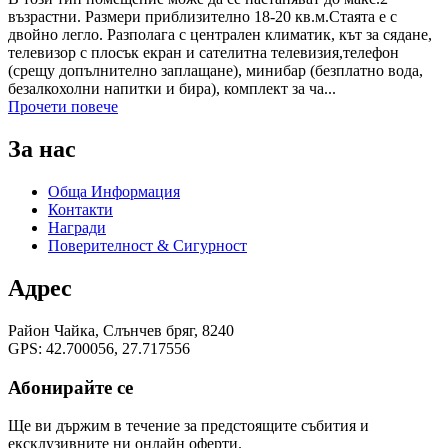
възрастни. Размери приблизително 18-20 кв.м.Стаята е с
двойно легло. Разполага с централен климатик, кът за сядане,
телевизор с плосък екран и сателитна телевизия,телефон
(срещу допълнително заплащане), минибар (безплатно вода,
безалкохолни напитки и бира), комплект за ча...
Прочети повече
За нас
Обща Информация
Контакти
Награди
Поверителност & Сигурност
Адрес
Район Чайка, Слънчев бряг, 8240
GPS: 42.700056, 27.717556
Абонирайте се
Ще ви държим в течение за предстоящите събития и
ексклузивните ни онлайн оферти.