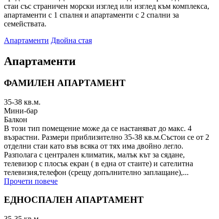
стаи със страничен морски изглед или изглед към комплекса,
апартаменти с 1 спалня и апартаменти с 2 спални за
семействата.
Апартаменти
Двойна стая
Апартаменти
ФАМИЛЕН АПАРТАМЕНТ
35-38
кв.м.
Мини-бар
Балкон
В този тип помещение може да се настаняват до макс. 4
възрастни. Размери приблизително 35-38 кв.м.Състои се от 2
отделни стаи като във всяка от тях има двойно легло.
Разполага с централен климатик, малък кът за сядане,
телевизор с плосък екран ( в една от стаите) и сателитна
телевизия,телефон (срещу допълнително заплащане),...
Прочети повече
ЕДНОСПАЛЕН АПАРТАМЕНТ
35-35
кв.м.