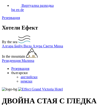
Виртуална разходка
bg
en
de
Резервация
Хотели Ефект
By the sea
Алгара Бийч
Вила Азура
Свети Мина
In the mountain
Резиденция Малина
Резервация
български
английски
немски
ДВОЙНА СТАЯ С ГЛЕДКА