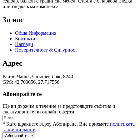
сешоар, балкон с градинска мебел. Стаята е с паркова гледка
или гледка към комплекса.
За нас
Обща Информация
Контакти
Награди
Поверителност & Сигурност
Адрес
Район Чайка, Слънчев бряг, 8240
GPS: 42.700056, 27.717556
Абонирайте се
Ще ви държим в течение за предстоящите събития и
ексклузивните ни онлайн оферти.
* Като щракнете върху Абониране, Вие приемате
политиката
за лични данни
.
Абонирайте се