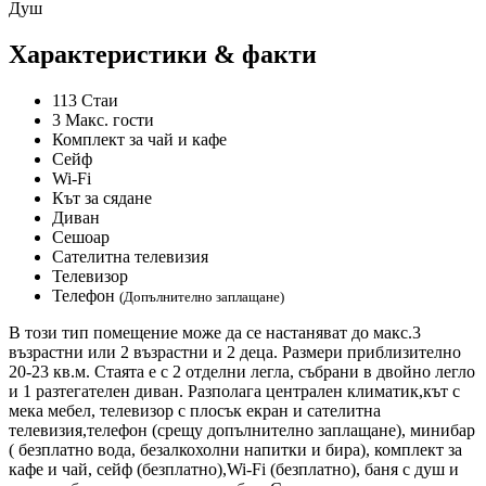
Душ
Характеристики & факти
113 Стаи
3 Макс. гости
Комплект за чай и кафе
Сейф
Wi-Fi
Кът за сядане
Диван
Сешоар
Сателитна телевизия
Телевизор
Телефон
(Допълнително заплащане)
В този тип помещение може да се настаняват до макс.3
възрастни или 2 възрастни и 2 деца. Размери приблизително
20-23 кв.м. Стаята е с 2 отделни легла, събрани в двойно легло
и 1 разтегателен диван. Разполага централен климатик,кът с
мека мебел, телевизор с плосък екран и сателитна
телевизия,телефон (срещу допълнително заплащане), минибар
( безплатно вода, безалкохолни напитки и бира), комплект за
кафе и чай, сейф (безплатно),Wi-Fi (безплатно), баня с душ и